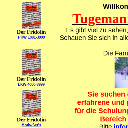
Willko
Tugeman
Es gibt viel zu sehen
Der Fridolin
Schauen Sie sich in all
PKW 1001-3999
Die Fam
Der Fridolin
LKW 4000-8999
Sie suchen 
erfahrene und
für die Schulu
Bereich
Der Fridolin
Motiv-Set’s
Bitte
info